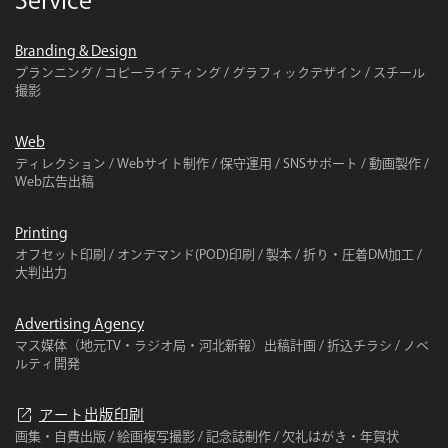
Service
Branding & Design
プランニング / コピーライティング / グラフィックデザイン / スチール
撮影
Web
ディレクション / Webサイト制作 / 保守運用 / SNSサポート / 動画製作 /
Web広告出稿
Printing
オフセット印刷 / オンデマンド(POD)印刷 / 製本 / 折り・圧着DM加工 /
大判出力
Advertising Agency
マス媒体（地元TV・ラジオ局・河北新報）出稿計画 / 折込チラシ / ノベ
ルティ開発
open_in_new
アート出版印刷
画集・自費出版 / 絵画複写撮影 / 記念誌制作 / 欠礼はがき・年賀状