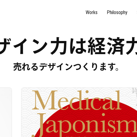
Works
Philosophy
ザ
イ
ン
力
は
経
済
売れるデザインつくります。