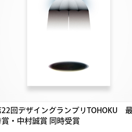
ザイングランプリTOHOKU 最優
仙
村誠賞 同時受賞
仙