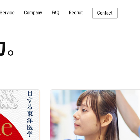
Service
Company
FAQ
Recruit
Contact
力
。