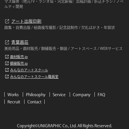
マス媒体（地元TV・ラジオ局・河北新報）出稿計画 / 折込チラシ / ノベ
ルティ開発
open_in_new
アート出版印刷
画集・自費出版 / 絵画複写撮影 / 記念誌制作 / 欠礼はがき・年賀状
open_in_new
青葉画荘
美術用品・画材販売 / 額縁販売・額装 / アートスペース / WEBサービス
open_in_new
画材販売.jp
open_in_new
額縁販売.jp
open_in_new
みんなのアートスクール
open_in_new
みんなのアートスクール職員室
Works
Philosophy
Service
Company
FAQ
Recruit
Contact
Copyright©UNIGRAPHIC Co., Ltd. All Rights Reserved.