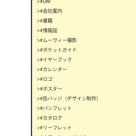
>#DM
>#会社案内
>#書籍
>#情報誌
>#ムーヴィー撮影
>#ポケットガイド
>#イヤーブック
>#カレンダー
>#ロゴ
>#ポスター
>#缶バッジ（デザイン制作）
>#パンフレット
>#カタログ
>#リーフレット