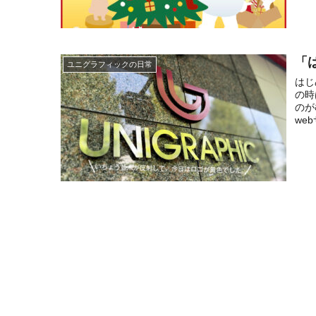
「
ユニグラフィックの日常
はじ
の時
のが
we