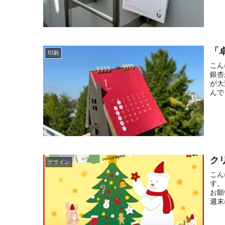
「
印刷
こん
銀杏
が大
んで
ク
デザイン
こん
す。
お願
週末