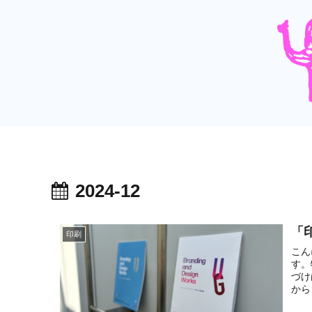
2024-12
「
印刷
こん
す。
づけ
から